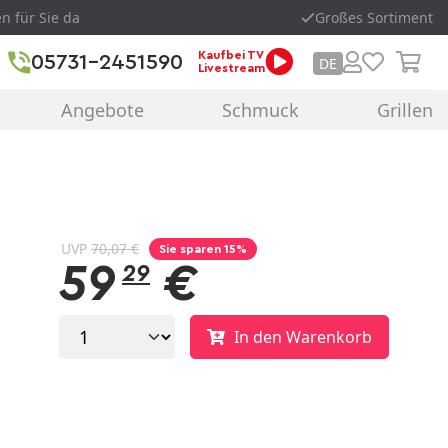
en für Sie da
Großes Sortiment
Kaufbei TV
05731-2451590
DE
Livestream
Angebote
Schmuck
Grillen
UVP
70,07 €
Sie sparen 15%
59
€
29
In den Warenkorb