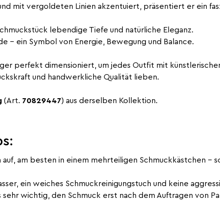
rt und mit vergoldeten Linien akzentuiert, präsentiert er ein
chmuckstück lebendige Tiefe und natürliche Eleganz.
rde – ein Symbol von Energie, Bewegung und Balance.
er perfekt dimensioniert, um jedes Outfit mit künstlerisch
ruckskraft und handwerkliche Qualität lieben.
g
(Art.
70829447
) aus derselben Kollektion.
s:
auf, am besten in einem mehrteiligen Schmuckkästchen – s
ser, ein weiches Schmuckreinigungstuch und keine aggressi
s sehr wichtig, den Schmuck erst nach dem Auftragen von Pa