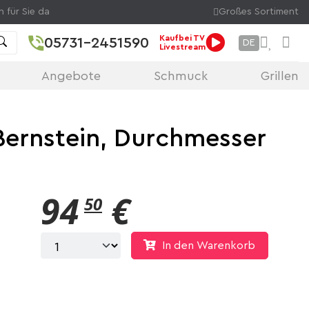
n für Sie da
Großes Sortiment
Kaufbei TV
05731-2451590
DE
Livestream
Angebote
Schmuck
Grillen
 Bernstein, Durchmesser
94
€
50
In den Warenkorb