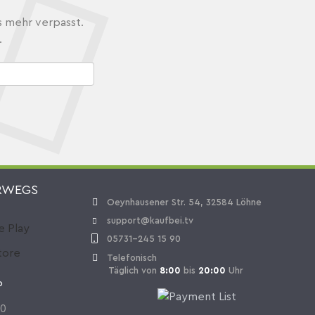
s mehr verpasst.
.
RWEGS
Oeynhausener Str. 54, 32584 Löhne
support@kaufbei.tv
05731-245 15 90
Telefonisch
Täglich von
8:00
bis
20:00
Uhr
P
70