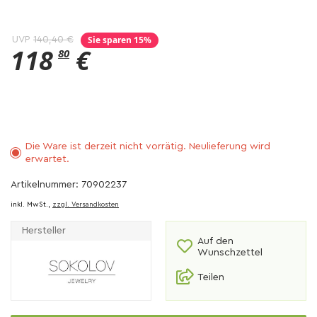
Sie sparen 15%
UVP
140,40 €
118
€
80
Die Ware ist derzeit nicht vorrätig. Neulieferung wird
erwartet.
Artikelnummer: 70902237
inkl. MwSt.,
zzgl. Versandkosten
Hersteller
Auf den
Wunschzettel
Teilen