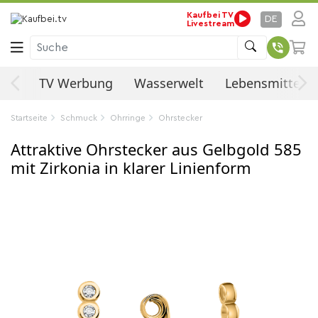
Kaufbei TV
DE
Livestream
Suche
ten
TV Werbung
Wasserwelt
Lebensmittel
Startseite
Schmuck
Ohrringe
Ohrstecker
Attraktive Ohrstecker aus Gelbgold 585
mit Zirkonia in klarer Linienform