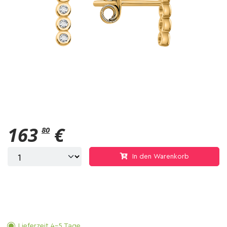
163
€
80
In den Warenkorb
Lieferzeit 4-5 Tage