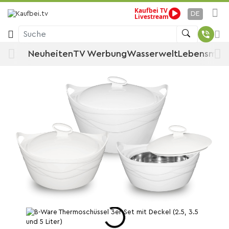
Kaufbei TV
Startseite
Angebote
DE
Livestream
Ware aus Studioaufnahmen, Vorführung und B-WARE
Suche
B-Ware Thermoschüssel 3er Set mit
Neuheiten
TV Werbung
Wasserwelt
Lebensmitt
Deckel (2.5, 3.5 und 5 Liter)