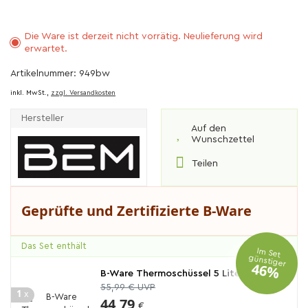
Die Ware ist derzeit nicht vorrätig. Neulieferung wird
erwartet.
Artikelnummer: 949bw
inkl. MwSt.,
zzgl. Versandkosten
Hersteller
Auf den
Wunschzettel
Teilen
Geprüfte und Zertifizierte B-Ware
Das Set enthält
Im Set
günstiger
46%
B-Ware Thermoschüssel 5 Liter
55,99 € UVP
1
x
44,79
€