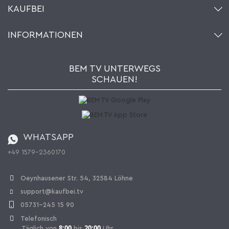
KAUFBEI
Warenkorb
Konto
Über uns
INFORMATIONEN
Mein Wunschzettel
Händler & Hersteller
Wie bestellen?
Kaufbei TV Livestream
Impressum
Newsletter
Jobs
AGB
BEM TV UNTERWEGS
Kaufbei Magazin
Datenschutz
SCHAUEN!
Affiliateprogramm
Zahlung und Versand
Katalog
Widerrufsbelehrung
Batterieverordnung
Bestellen aus der Schweiz
WHATSAPP
+49 1579-2360170
Vertrag widerrufen
Oeynhausener Str. 54, 32584 Löhne
support@kaufbei.tv
05731-245 15 90
Telefonisch
8:00
20:00
Täglich von
bis
Uhr