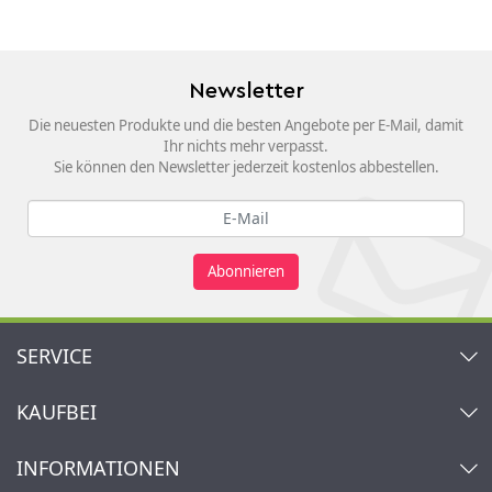
Newsletter
Die neuesten Produkte und die besten Angebote per E-Mail, damit
Ihr nichts mehr verpasst.
Sie können den Newsletter jederzeit kostenlos abbestellen.
Abonnieren
SERVICE
Kontakt
KAUFBEI
Warenkorb
Konto
Über uns
INFORMATIONEN
Mein Wunschzettel
Händler & Hersteller