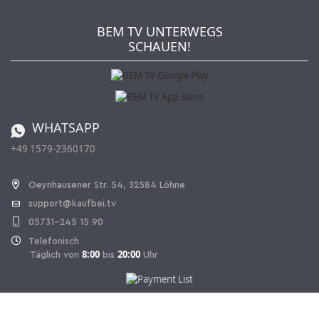
Wie bestellen?
Kaufbei TV Livestream
Impressum
Newsletter
Jobs
AGB
BEM TV UNTERWEGS
Kaufbei Magazin
Datenschutz
SCHAUEN!
Affiliateprogramm
Zahlung und Versand
Katalog
Widerrufsbelehrung
Batterieverordnung
Bestellen aus der Schweiz
WHATSAPP
+49 1579-2360170
Vertrag widerrufen
Oeynhausener Str. 54, 32584 Löhne
support@kaufbei.tv
05731-245 15 90
Telefonisch
8:00
20:00
Täglich von
bis
Uhr