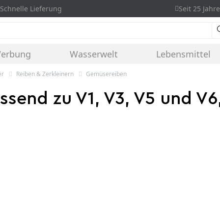
Schnelle Lieferung
Seit 25 Jahre
Werbung
Wasserwelt
Lebensmittel
er
Reiben & Zerkleinern
Gemüsereiben
ssend zu V1, V3, V5 und V6