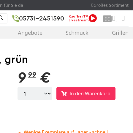
n für Sie da
Großes Sortiment
Kaufbei TV
05731-2451590
DE
Livestream
Angebote
Schmuck
Grillen
, grün
9
€
99
In den Warenkorb
Wenige Exemplare auf Lager - schnell