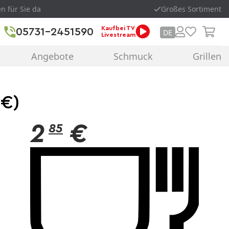
en für Sie da
Großes Sortiment
Kaufbei TV
05731-2451590
DE
Livestream
Angebote
Schmuck
Grillen
0€)
2
€
85