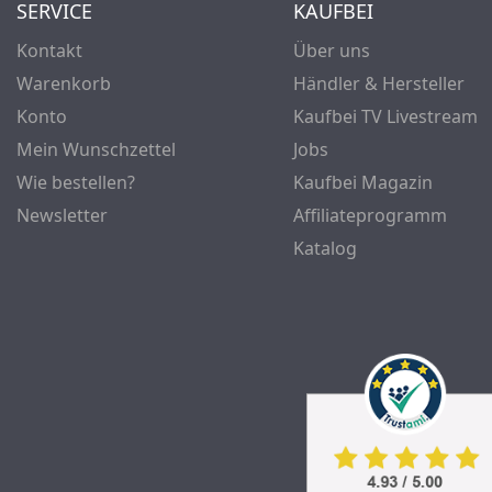
SERVICE
KAUFBEI
Kontakt
Über uns
Warenkorb
Händler & Hersteller
Konto
Kaufbei TV Livestream
Mein Wunschzettel
Jobs
Wie bestellen?
Kaufbei Magazin
Newsletter
Affiliateprogramm
Katalog