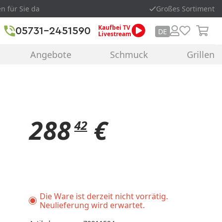
en für Sie da
Großes Sortiment
Kaufbei TV
05731-2451590
DE
Livestream
Angebote
Schmuck
Grillen
288
€
42
Die Ware ist derzeit nicht vorrätig.
Neulieferung wird erwartet.