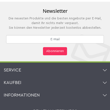
Newsletter
Die neuesten Produkte und die besten Angebote per E-Mail,
damit Ihr nichts mehr verpasst.
Sie können den Newsletter jederzeit kostenlos abbestellen.
Abonnieren
SERVICE
Kontakt
KAUFBEI
Warenkorb
Konto
Über uns
INFORMATIONEN
Mein Wunschzettel
Händler & Hersteller
Wie bestellen?
Kaufbei TV Livestream
Impressum
Newsletter
Jobs
AGB