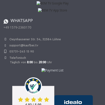
Katalog
Widerrufsbelehrung
Batterieverordnung
Bestellen aus der Schweiz
WHATSAPP
+49 1579-2360170
Vertrag widerrufen
Oeynhausener Str. 54, 32584 Löhne
support@kaufbei.tv
05731-245 15 90
Telefonisch
8:00
20:00
Täglich von
bis
Uhr