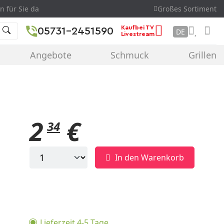
n für Sie da
Großes Sortiment
Kaufbei TV
05731-2451590
DE
Livestream
Angebote
Schmuck
Grillen
2
€
34
In den Warenkorb
Lieferzeit 4-5 Tage