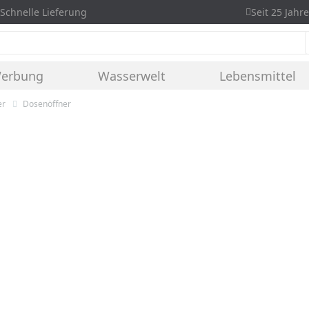
Schnelle Lieferung
Seit 25 Jahre
Werbung
Wasserwelt
Lebensmittel
er
Dosenöffner