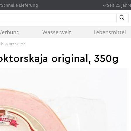
Schnelle Lieferung
Seit 25 Jahr
Werbung
Wasserwelt
Lebensmittel
rüh- & Bratwurst
ktorskaja original, 350g