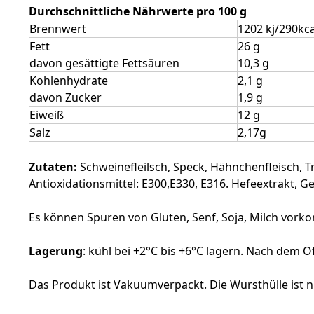
Durchschnittliche Nährwerte pro 100 g
Brennwert
1202 kj/290kca
Fett
26 g
davon gesättigte Fettsäuren
10,3 g
Kohlenhydrate
2,1 g
davon Zucker
1,9 g
Eiweiß
12 g
Salz
2,17g
Zutaten:
Schweinefleilsch, Speck, Hähnchenfleisch, T
Antioxidationsmittel: E300,E330, E316. Hefeextrakt, 
Es können Spuren von Gluten, Senf, Soja, Milch vor
Lagerung
: kühl bei +2°C bis +6°C lagern. Nach dem 
Das Produkt ist Vakuumverpackt. Die Wursthülle ist ni