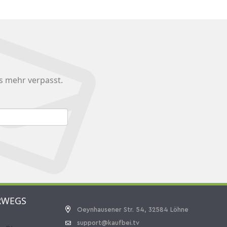
s mehr verpasst.
RWEGS
Oeynhausener Str. 54, 32584 Löhne
support@kaufbei.tv