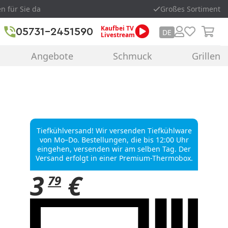
en für Sie da
Großes Sortiment
Kaufbei TV
05731-2451590
DE
Livestream
Angebote
Schmuck
Grillen
Tiefkühlversand! Wir versenden Tiefkühlware
von Mo–Do. Bestellungen, die bis 12:00 Uhr
eingehen, versenden wir am selben Tag. Der
Versand erfolgt in einer Premium-Thermobox.
3
€
79