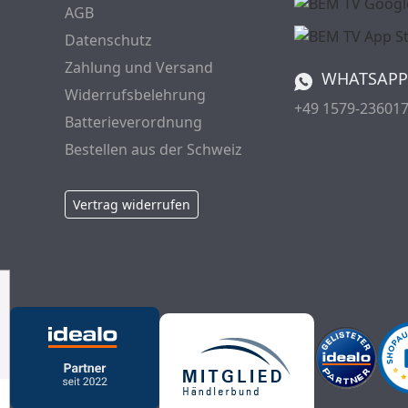
AGB
Datenschutz
Zahlung und Versand
WHATSAPP
Widerrufsbelehrung
+49 1579-23601
Batterieverordnung
Bestellen aus der Schweiz
Vertrag widerrufen