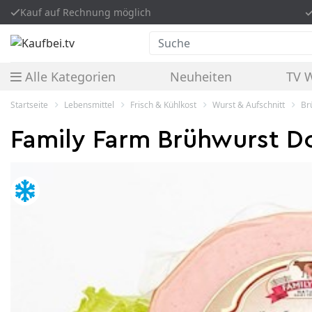
Kauf auf Rechnung möglich
Suche
Alle Kategorien
Neuheiten
TV 
Startseite
Lebensmittel
Frisch & Kühlkost
Wurst & Aufschnitt
B
Family Farm Brühwurst Do