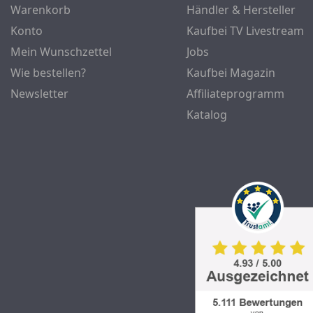
Warenkorb
Händler & Hersteller
Konto
Kaufbei TV Livestream
Mein Wunschzettel
Jobs
Wie bestellen?
Kaufbei Magazin
Newsletter
Affiliateprogramm
Katalog