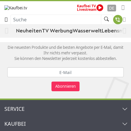
Kaufbei TV
Startseite
Drogerie, Sport & Beauty
Hautpflege
Wo willst du hin?
DE
Livestream
Körperpflege
Sonstige Körperpflege
Suche
Neuheiten
TV Werbung
Wasserwelt
Lebensmitt
Newsletter
Die neuesten Produkte und die besten Angebote per E-Mail, damit
Ihr nichts mehr verpasst.
Sie können den Newsletter jederzeit kostenlos abbestellen.
Abonnieren
SERVICE
Kontakt
KAUFBEI
Warenkorb