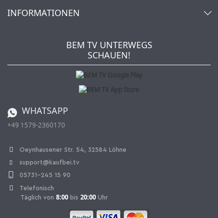
Konto
Über uns
INFORMATIONEN
Mein Wunschzettel
Händler & Hersteller
Wie bestellen?
Kaufbei TV Livestream
Impressum
Newsletter
Jobs
AGB
BEM TV UNTERWEGS
Kaufbei Magazin
Datenschutz
SCHAUEN!
Affiliateprogramm
Zahlung und Versand
Katalog
Widerrufsbelehrung
Batterieverordnung
Bestellen aus der Schweiz
WHATSAPP
+49 1579-2360170
Vertrag widerrufen
Oeynhausener Str. 54, 32584 Löhne
support@kaufbei.tv
05731-245 15 90
Telefonisch
8:00
20:00
Täglich von
bis
Uhr