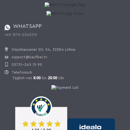
Katalog
Widerrufsbelehrung
Batterieverordnung
Bestellen aus der Schweiz
WHATSAPP
+49 1579-2360170
Vertrag widerrufen
Oeynhausener Str. 54, 32584 Löhne
support@kaufbei.tv
05731-245 15 90
Telefonisch
8:00
20:00
Täglich von
bis
Uhr