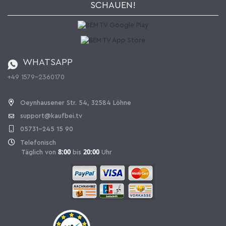
Kaufbei Magazin
Datenschutz
SCHAUEN!
Affiliateprogramm
Zahlung und Versand
Katalog
Widerrufsbelehrung
Batterieverordnung
Bestellen aus der Schweiz
WHATSAPP
+49 1579-2360170
Vertrag widerrufen
Oeynhausener Str. 54, 32584 Löhne
support@kaufbei.tv
05731-245 15 90
Telefonisch
8:00
20:00
Täglich von
bis
Uhr