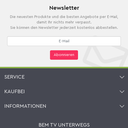
Newsletter
Die neuesten Produkte und die besten Angebote per E-Mail,
damit Ihr nichts mehr verpasst.
Sie können den Newsletter jederzeit kostenlos abbestellen.
Abonnieren
SERVICE
Kontakt
KAUFBEI
Warenkorb
Konto
Über uns
INFORMATIONEN
Mein Wunschzettel
Händler & Hersteller
Wie bestellen?
Kaufbei TV Livestream
Impressum
Newsletter
Jobs
AGB
BEM TV UNTERWEGS