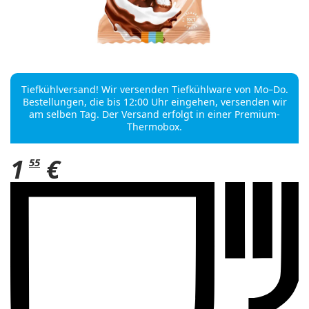
Tiefkühlversand! Wir versenden Tiefkühlware von Mo–Do.
Bestellungen, die bis 12:00 Uhr eingehen, versenden wir
am selben Tag. Der Versand erfolgt in einer Premium-
Thermobox.
1
€
55