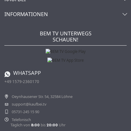
Warenkorb
Konto
Über uns
INFORMATIONEN
Mein Wunschzettel
Händler & Hersteller
Wie bestellen?
Kaufbei TV Livestream
Impressum
Newsletter
Jobs
AGB
BEM TV UNTERWEGS
Kaufbei Magazin
Datenschutz
SCHAUEN!
Affiliateprogramm
Zahlung und Versand
Katalog
Widerrufsbelehrung
Batterieverordnung
Bestellen aus der Schweiz
WHATSAPP
+49 1579-2360170
Vertrag widerrufen
Oeynhausener Str. 54, 32584 Löhne
support@kaufbei.tv
05731-245 15 90
Telefonisch
Täglich von
bis
Uhr
8:00
20:00