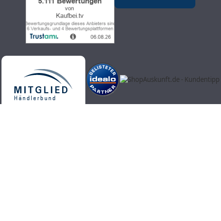
Kaufbei.tv Teleshopping - hochwertige, aktuelle und trendige