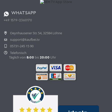
Batterieverordnung
Bestellen aus der Schweiz
WHATSAPP
+49 1579-2360170
Vertrag widerrufen
Oeynhausener Str. 54, 32584 Löhne
support@kaufbei.tv
05731-245 15 90
Telefonisch
Täglich von
bis
Uhr
8:00
20:00