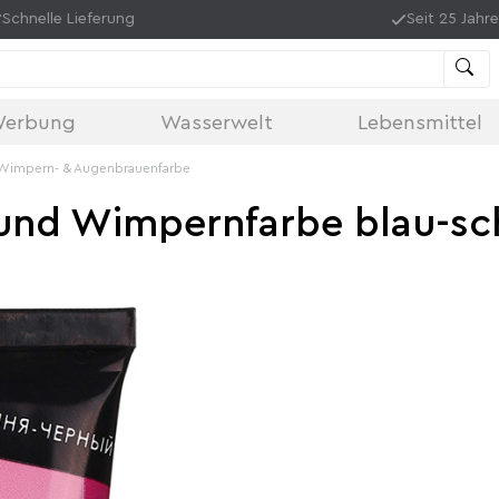
Schnelle Lieferung
Seit 25 Jahre
Werbung
Wasserwelt
Lebensmittel
Wimpern- & Augenbrauenfarbe
und Wimpernfarbe blau-sc