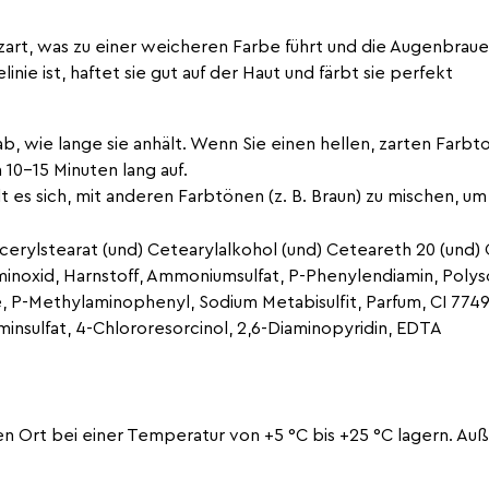
rt, was zu einer weicheren Farbe führt und die Augenbrauen 
nie ist, haftet sie gut auf der Haut und färbt sie perfekt
ab, wie lange sie anhält. Wenn Sie einen hellen, zarten Farbt
 10-15 Minuten lang auf.
es sich, mit anderen Farbtönen (z. B. Braun) zu mischen, um 
ycerylstearat (und) Cetearylalkohol (und) Ceteareth 20 (und)
inoxid, Harnstoff, Ammoniumsulfat, P-Phenylendiamin, Poly
, P-Methylaminophenyl, Sodium Metabisulfit, Parfum, CI 7749
sulfat, 4-Chlororesorcinol, 2,6-Diaminopyridin, EDTA
 Ort bei einer Temperatur von +5 °C bis +25 °C lagern. Auß