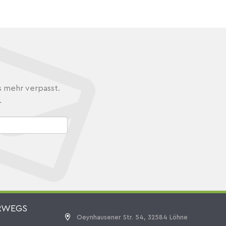
s mehr verpasst.
.
RWEGS
Oeynhausener Str. 54, 32584 Löhne