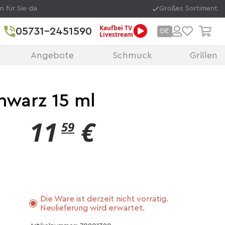
n für Sie da
Großes Sortiment
Kaufbei TV
05731-2451590
DE
Livestream
Angebote
Schmuck
Grillen
hwarz 15 ml
11
€
59
Die Ware ist derzeit nicht vorrätig.
Neulieferung wird erwartet.