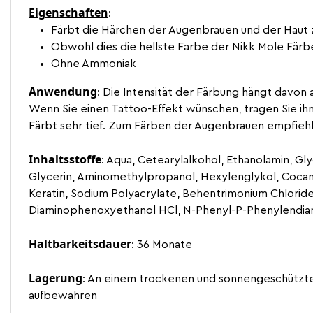
Eigenschaften
:
Färbt die Härchen der Augenbrauen und der Haut za
Obwohl dies die hellste Farbe der Nikk Mole Färbeli
Ohne Ammoniak
Anwendung
: Die Intensität der Färbung hängt davon 
Wenn Sie einen Tattoo-Effekt wünschen, tragen Sie ihn
Färbt sehr tief. Zum Färben der Augenbrauen empfiehlt 
Inhaltsstoffe
: Aqua, Cetearylalkohol, Ethanolamin, Gl
Glycerin, Aminomethylpropanol, Hexylenglykol, Cocam
Keratin, Sodium Polyacrylate, Behentrimonium Chloride
Diaminophenoxyethanol HCl, N-Phenyl-P-Phenylendiamin
Haltbarkeitsdauer
: 36 Monate
Lagerung
: An einem trockenen und sonnengeschützten
aufbewahren