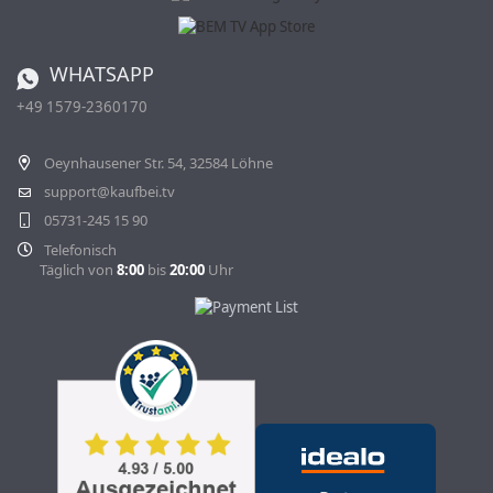
Batterieverordnung
Bestellen aus der Schweiz
WHATSAPP
+49 1579-2360170
Vertrag widerrufen
Oeynhausener Str. 54, 32584 Löhne
support@kaufbei.tv
05731-245 15 90
Telefonisch
Täglich von
8:00
bis
20:00
Uhr