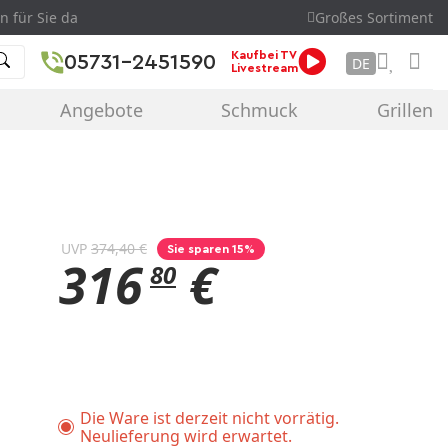
n für Sie da
Großes Sortiment
Kaufbei TV
05731-2451590
DE
Livestream
Angebote
Schmuck
Grillen
UVP
374,40 €
Sie sparen 15%
316
€
80
Die Ware ist derzeit nicht vorrätig.
Neulieferung wird erwartet.