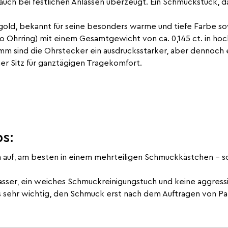
s auch bei festlichen Anlässen überzeugt. Ein Schmuckstück, da
tgold, bekannt für seine besonders warme und tiefe Farbe so
ro Ohrring) mit einem Gesamtgewicht von ca. 0,145 ct. in hoc
mm sind die Ohrstecker ein ausdrucksstarker, aber dennoch el
er Sitz für ganztägigen Tragekomfort.
s:
auf, am besten in einem mehrteiligen Schmuckkästchen – s
ser, ein weiches Schmuckreinigungstuch und keine aggressi
s sehr wichtig, den Schmuck erst nach dem Auftragen von Pa