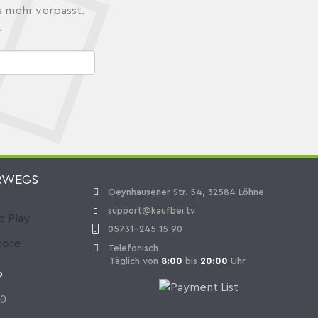
s mehr verpasst.
.
RWEGS
Oeynhausener Str. 54, 32584 Löhne
support@kaufbei.tv
05731-245 15 90
Telefonisch
Täglich von
8:00
bis
20:00
Uhr
P
70