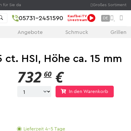
n für Sie da
Großes Sortiment
Kaufbei TV
05731-2451590
DE
Livestream
Angebote
Schmuck
Grillen
5 ct. HSI, Höhe ca. 15 mm
732
€
60
In den Warenkorb
Lieferzeit 4-5 Tage