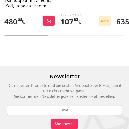
585 Rotgold mit Zirkonia-
Pfad, Höhe ca. 39 mm
127,27 € UVP
480
60
107
69
63
€
€
Newsletter
Die neuesten Produkte und die besten Angebote per E-Mail, damit
Ihr nichts mehr verpasst.
Sie können den Newsletter jederzeit kostenlos abbestellen.
Abonnieren