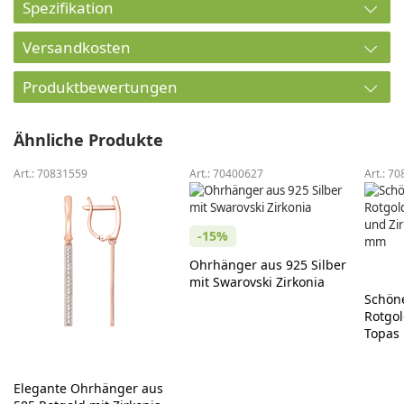
Spezifikation
Versandkosten
Produktbewertungen
Ähnliche Produkte
Art.:
70831559
Art.:
70400627
Art.:
70
-15%
Ohrhänger aus 925 Silber
mit Swarovski Zirkonia
Schön
Rotgold 58
Topas 
ca. 3
Elegante Ohrhänger aus