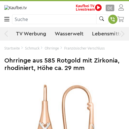
Kaufbei TV
DE
Livestream
Suche
ten
TV Werbung
Wasserwelt
Lebensmittel
Startseite
Schmuck
Ohrringe
Französischer Verschluss
Ohrringe aus 585 Rotgold mit Zirkonia,
rhodiniert, Höhe ca. 29 mm