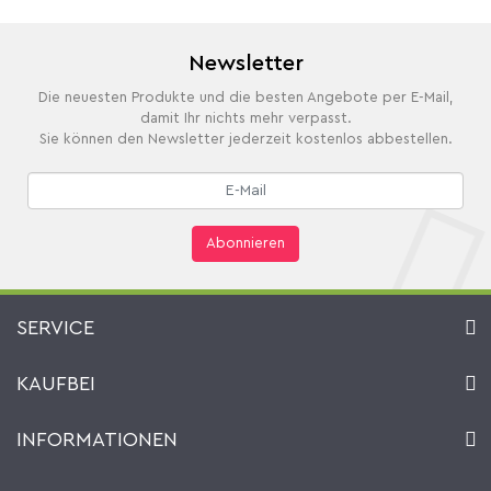
Newsletter
Die neuesten Produkte und die besten Angebote per E-Mail,
damit Ihr nichts mehr verpasst.
Sie können den Newsletter jederzeit kostenlos abbestellen.
Abonnieren
SERVICE
Kontakt
KAUFBEI
Warenkorb
Konto
Über uns
INFORMATIONEN
Mein Wunschzettel
Händler & Hersteller
Wie bestellen?
Kaufbei TV Livestream
Impressum