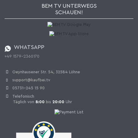
Newsletter
Jobs
AGB
BEM TV UNTERWEGS
Kaufbei Magazin
Datenschutz
SCHAUEN!
Affiliateprogramm
Zahlung und Versand
Katalog
Widerrufsbelehrung
Batterieverordnung
Bestellen aus der Schweiz
WHATSAPP
+49 1579-2360170
Vertrag widerrufen
Oeynhausener Str. 54, 32584 Löhne
support@kaufbei.tv
05731-245 15 90
Telefonisch
Täglich von
8:00
bis
20:00
Uhr