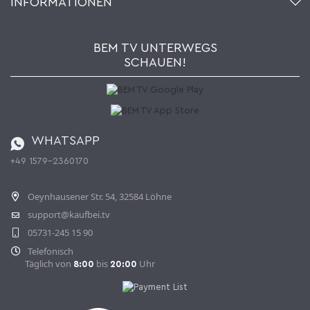
INFORMATIONEN
Mein Wunschzettel
Händler & Hersteller
Wie bestellen?
Kaufbei TV Livestream
Impressum
Newsletter
Jobs
AGB
BEM TV UNTERWEGS
Kaufbei Magazin
Datenschutz
SCHAUEN!
Affiliateprogramm
Zahlung und Versand
Katalog
Widerrufsbelehrung
Batterieverordnung
Bestellen aus der Schweiz
WHATSAPP
+49 1579-2360170
Vertrag widerrufen
Oeynhausener Str. 54, 32584 Löhne
support@kaufbei.tv
05731-245 15 90
Telefonisch
Täglich von
bis
Uhr
8:00
20:00