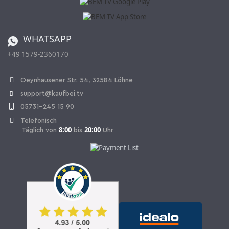
Katalog
Widerrufsbelehrung
Batterieverordnung
Bestellen aus der Schweiz
WHATSAPP
+49 1579-2360170
Vertrag widerrufen
Oeynhausener Str. 54, 32584 Löhne
support@kaufbei.tv
05731-245 15 90
Telefonisch
8:00
20:00
Täglich von
bis
Uhr