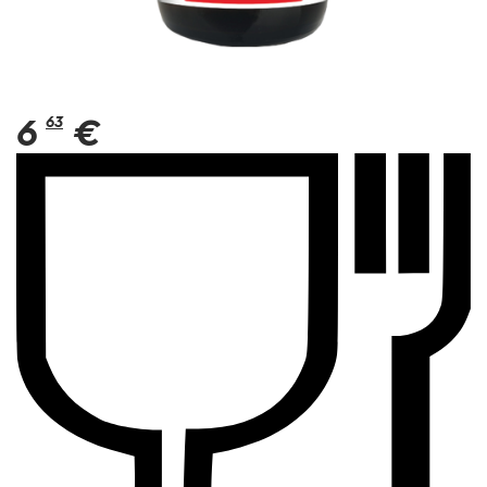
6
63
€