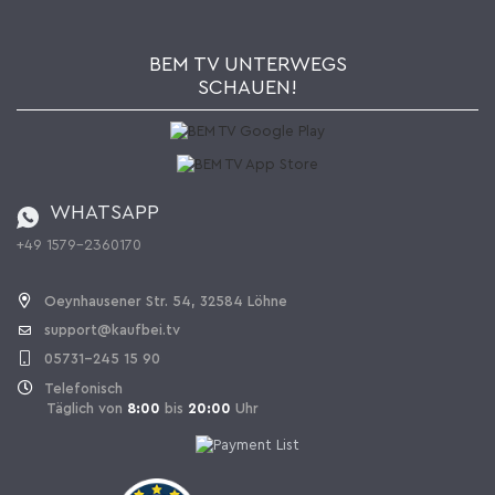
Wie bestellen?
Kaufbei TV Livestream
Impressum
Newsletter
Jobs
AGB
BEM TV UNTERWEGS
Kaufbei Magazin
Datenschutz
SCHAUEN!
Affiliateprogramm
Zahlung und Versand
Katalog
Widerrufsbelehrung
Batterieverordnung
Bestellen aus der Schweiz
WHATSAPP
+49 1579-2360170
Vertrag widerrufen
Oeynhausener Str. 54, 32584 Löhne
support@kaufbei.tv
05731-245 15 90
Telefonisch
Täglich von
8:00
bis
20:00
Uhr