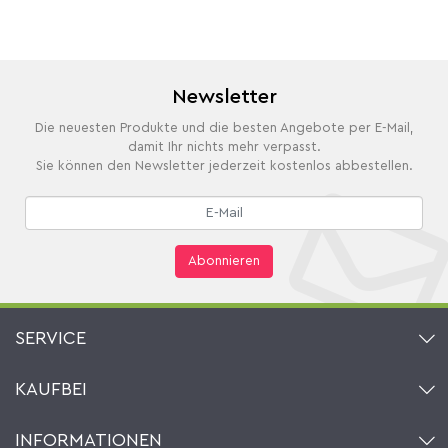
Newsletter
Die neuesten Produkte und die besten Angebote per E-Mail,
damit Ihr nichts mehr verpasst.
Sie können den Newsletter jederzeit kostenlos abbestellen.
Abonnieren
SERVICE
Kontakt
KAUFBEI
Warenkorb
Konto
Über uns
INFORMATIONEN
Mein Wunschzettel
Händler & Hersteller