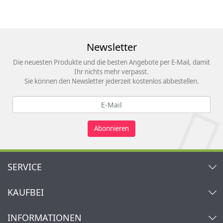
Newsletter
Die neuesten Produkte und die besten Angebote per E-Mail, damit
Ihr nichts mehr verpasst.
Sie können den Newsletter jederzeit kostenlos abbestellen.
Abonnieren
SERVICE
Kontakt
KAUFBEI
Warenkorb
Konto
Über uns
INFORMATIONEN
Mein Wunschzettel
Händler & Hersteller