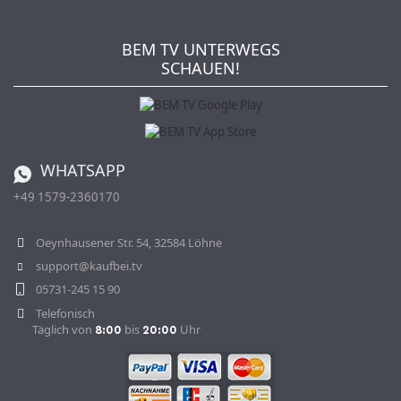
Wie bestellen?
Kaufbei TV Livestream
Impressum
Newsletter
Jobs
AGB
BEM TV UNTERWEGS
Kaufbei Magazin
Datenschutz
SCHAUEN!
Affiliateprogramm
Zahlung und Versand
Katalog
Widerrufsbelehrung
Batterieverordnung
Bestellen aus der Schweiz
WHATSAPP
+49 1579-2360170
Vertrag widerrufen
Oeynhausener Str. 54, 32584 Löhne
support@kaufbei.tv
05731-245 15 90
Telefonisch
Täglich von
bis
Uhr
8:00
20:00