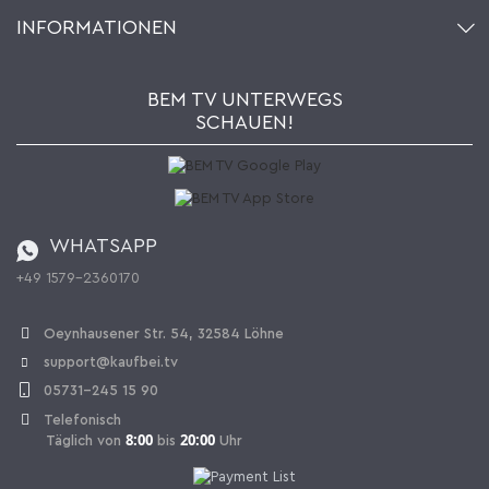
Konto
Über uns
INFORMATIONEN
Mein Wunschzettel
Händler & Hersteller
Wie bestellen?
Kaufbei TV Livestream
Impressum
Newsletter
Jobs
AGB
BEM TV UNTERWEGS
Kaufbei Magazin
Datenschutz
SCHAUEN!
Affiliateprogramm
Zahlung und Versand
Katalog
Widerrufsbelehrung
Batterieverordnung
Bestellen aus der Schweiz
WHATSAPP
+49 1579-2360170
Vertrag widerrufen
Oeynhausener Str. 54, 32584 Löhne
support@kaufbei.tv
05731-245 15 90
Telefonisch
8:00
20:00
Täglich von
bis
Uhr