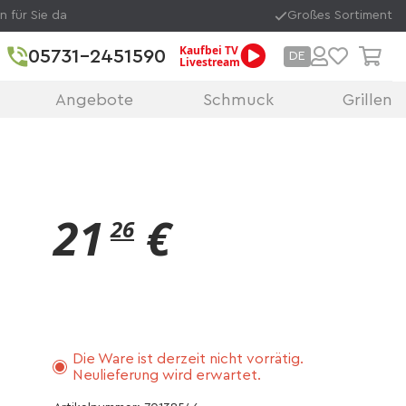
n für Sie da
Großes Sortiment
Kaufbei TV
05731-2451590
DE
Livestream
Angebote
Schmuck
Grillen
21
€
26
Die Ware ist derzeit nicht vorrätig.
Neulieferung wird erwartet.