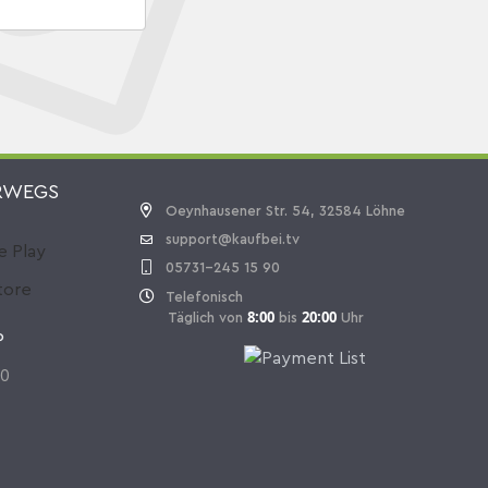
RWEGS
Oeynhausener Str. 54, 32584 Löhne
support@kaufbei.tv
05731-245 15 90
Telefonisch
8:00
20:00
Täglich von
bis
Uhr
P
70