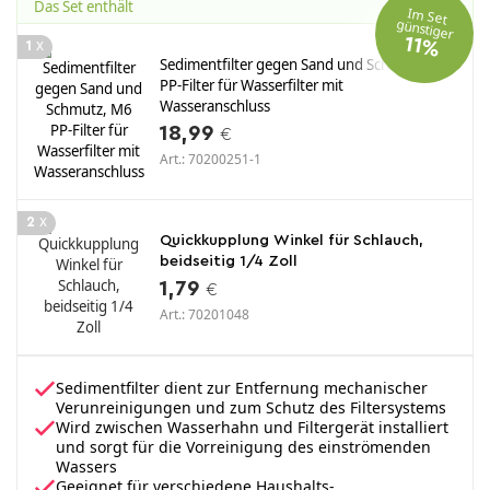
Das Set enthält
Im Set
günstiger
11%
x
1
Sedimentfilter gegen Sand und Schmutz, M6
PP-Filter für Wasserfilter mit
Wasseranschluss
18,99
€
Art.: 70200251-1
x
2
Quickkupplung Winkel für Schlauch,
beidseitig 1/4 Zoll
1,79
€
Art.: 70201048
Sedimentfilter dient zur Entfernung mechanischer
Verunreinigungen und zum Schutz des Filtersystems
Wird zwischen Wasserhahn und Filtergerät installiert
und sorgt für die Vorreinigung des einströmenden
Wassers
Geeignet für verschiedene Haushalts-