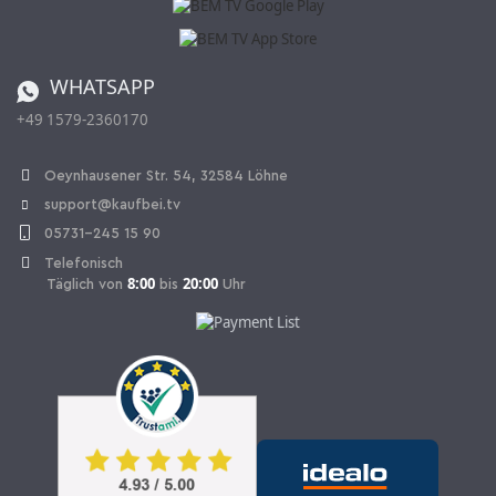
Katalog
Widerrufsbelehrung
Batterieverordnung
Bestellen aus der Schweiz
WHATSAPP
+49 1579-2360170
Vertrag widerrufen
Oeynhausener Str. 54, 32584 Löhne
support@kaufbei.tv
05731-245 15 90
Telefonisch
8:00
20:00
Täglich von
bis
Uhr