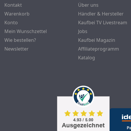
Kontakt
Über uns
Warenkorb
Händler & Hersteller
Konto
Kaufbei TV Livestream
Mein Wunschzettel
Jobs
Wie bestellen?
Kaufbei Magazin
Newsletter
Affiliateprogramm
Katalog