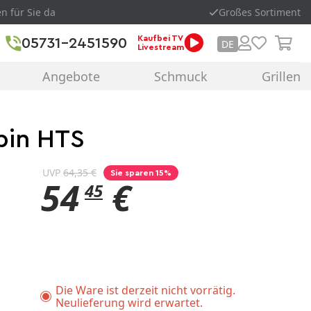
en für Sie da
Großes Sortiment
Kaufbei TV
05731-2451590
DE
Livestream
Angebote
Schmuck
Grillen
bin HTS
UVP
64,35 €
Sie sparen 15%
54
€
45
Die Ware ist derzeit nicht vorrätig.
Neulieferung wird erwartet.