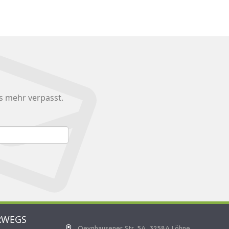
s mehr verpasst.
RWEGS
Oeynhausener Str. 54, 32584 Löhne