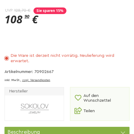
Sie sparen 15%
UVP
128,70 €
108
€
90
Die Ware ist derzeit nicht vorrätig. Neulieferung wird
erwartet.
Artikelnummer: 70902667
inkl. MwSt.,
zzgl. Versandkosten
Hersteller
Auf den
Wunschzettel
Teilen
Beschreibung