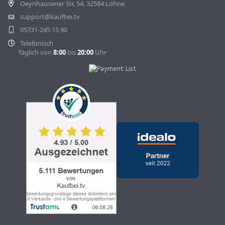
Oeynhausener Str. 54, 32584 Löhne
support@kaufbei.tv
05731-245 15 90
Telefonisch
Täglich von
8:00
bis
20:00
Uhr