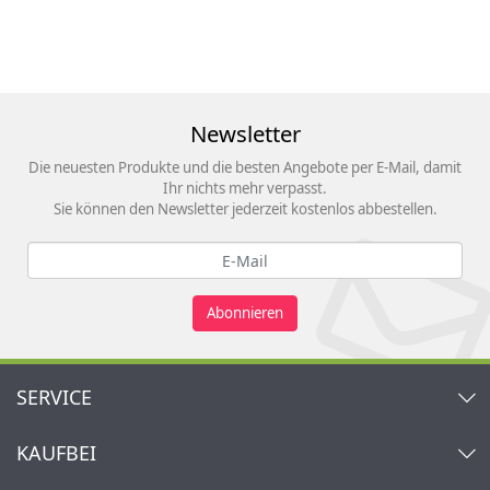
Newsletter
Die neuesten Produkte und die besten Angebote per E-Mail, damit
Ihr nichts mehr verpasst.
Sie können den Newsletter jederzeit kostenlos abbestellen.
Abonnieren
SERVICE
Kontakt
KAUFBEI
Warenkorb
Konto
Über uns