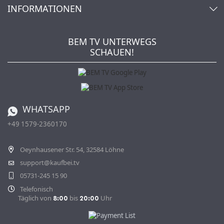
INFORMATIONEN
Mein Wunschzettel
Händler & Hersteller
Wie bestellen?
Kaufbei TV Livestream
Impressum
Newsletter
Jobs
AGB
BEM TV UNTERWEGS
Kaufbei Magazin
Datenschutz
SCHAUEN!
Affiliateprogramm
Zahlung und Versand
Katalog
Widerrufsbelehrung
Batterieverordnung
Bestellen aus der Schweiz
WHATSAPP
+49 1579-2360170
Vertrag widerrufen
Oeynhausener Str. 54, 32584 Löhne
support@kaufbei.tv
05731-245 15 90
Telefonisch
Täglich von
bis
Uhr
8:00
20:00