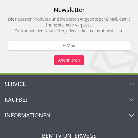
Newsletter
Die neuesten Produkte und die besten Angebote per E-Mail, damit
Ihr nichts mehr verpasst.
Sie können den Newsletter jederzeit kostenlos abbestellen.
Abonnieren
SERVICE
Kontakt
KAUFBEI
Warenkorb
Konto
Über uns
INFORMATIONEN
Mein Wunschzettel
Händler & Hersteller
Wie bestellen?
Kaufbei TV Livestream
Impressum
Newsletter
Jobs
AGB
BEM TV UNTERWEGS