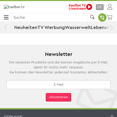
Kaufbei TV
Startseite
Drogerie, Sport & Beauty
Kosmetik
DE
Livestream
BB- & CC- Cream
Teint-Kosmetikprodukte
Suche
BB- & CC- Cream
Neuheiten
TV Werbung
Wasserwelt
Lebensmitt
Newsletter
Die neuesten Produkte und die besten Angebote per E-Mail,
damit Ihr nichts mehr verpasst.
Sie können den Newsletter jederzeit kostenlos abbestellen.
Abonnieren