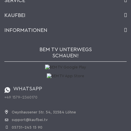
SERVICE
Kontakt
KAUFBEI
Warenkorb
Konto
Über uns
INFORMATIONEN
Mein Wunschzettel
Händler & Hersteller
Wie bestellen?
Kaufbei TV Livestream
Impressum
Newsletter
Jobs
AGB
BEM TV UNTERWEGS
Kaufbei Magazin
Datenschutz
SCHAUEN!
Affiliateprogramm
Zahlung und Versand
Katalog
Widerrufsbelehrung
Batterieverordnung
Bestellen aus der Schweiz
WHATSAPP
+49 1579-2360170
Vertrag widerrufen
Oeynhausener Str. 54, 32584 Löhne
support@kaufbei.tv
05731-245 15 90