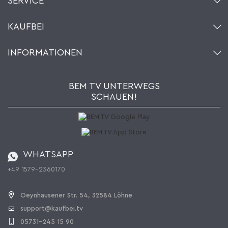
SERVICE
Kontakt
KAUFBEI
Warenkorb
Konto
Über uns
INFORMATIONEN
Mein Wunschzettel
Händler & Hersteller
Wie bestellen?
Kaufbei TV Livestream
Impressum
Newsletter
Jobs
AGB
BEM TV UNTERWEGS
Kaufbei Magazin
Datenschutz
SCHAUEN!
Affiliateprogramm
Zahlung und Versand
Katalog
Widerrufsbelehrung
Batterieverordnung
Bestellen aus der Schweiz
WHATSAPP
+49 1579-2360170
Vertrag widerrufen
Oeynhausener Str. 54, 32584 Löhne
support@kaufbei.tv
05731-245 15 90