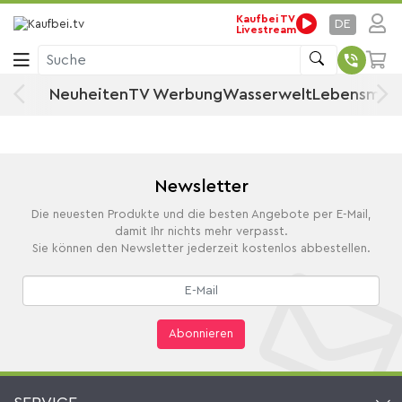
Kaufbei TV
Startseite
Drogerie, Sport & Beauty
Sportgeräte & Outdoor
DE
Livestream
Basketball
Sportausrüstung
Multisportausrüstung
Ball
Suche
Basketball
Neuheiten
TV Werbung
Wasserwelt
Lebensmitt
Newsletter
Die neuesten Produkte und die besten Angebote per E-Mail,
damit Ihr nichts mehr verpasst.
Sie können den Newsletter jederzeit kostenlos abbestellen.
Abonnieren