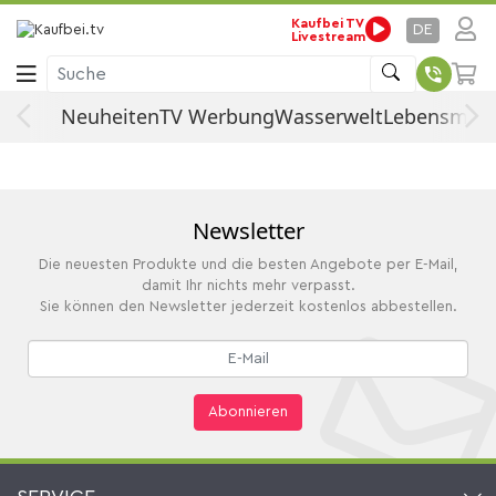
Kaufbei TV
Startseite
Fashion
Koffer, Rucksäcke & Taschen
DE
Livestream
Aktentaschen
Business- & Laptop-Taschen
Suche
Aktentaschen
Neuheiten
TV Werbung
Wasserwelt
Lebensmitte
Newsletter
Die neuesten Produkte und die besten Angebote per E-Mail,
damit Ihr nichts mehr verpasst.
Sie können den Newsletter jederzeit kostenlos abbestellen.
Abonnieren