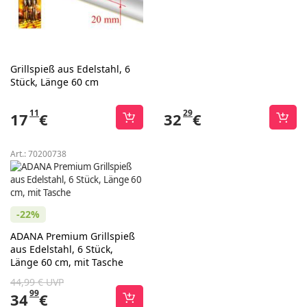
Grillspieß aus Edelstahl, 6
Stück, Länge 60 cm
11
29
17
€
32
€
Art.:
70200738
-22%
ADANA Premium Grillspieß
aus Edelstahl, 6 Stück,
Länge 60 cm, mit Tasche
44,99 € UVP
99
34
€