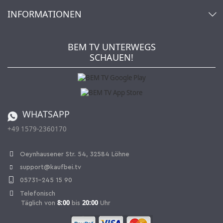
Konto
Über uns
INFORMATIONEN
Mein Wunschzettel
Händler & Hersteller
Wie bestellen?
Kaufbei TV Livestream
Impressum
Newsletter
Jobs
AGB
BEM TV UNTERWEGS
Kaufbei Magazin
Datenschutz
SCHAUEN!
Affiliateprogramm
Zahlung und Versand
Katalog
Widerrufsbelehrung
Batterieverordnung
Bestellen aus der Schweiz
WHATSAPP
+49 1579-2360170
Vertrag widerrufen
Oeynhausener Str. 54, 32584 Löhne
support@kaufbei.tv
05731-245 15 90
Telefonisch
8:00
20:00
Täglich von
bis
Uhr