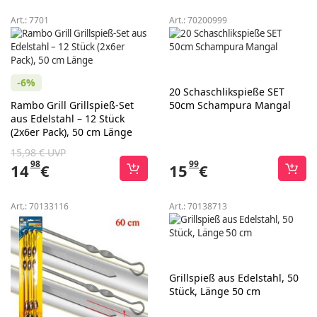
Art.:
7701
Art.:
70200999
-6%
20 Schaschlikspieße SET
Rambo Grill Grillspieß-Set
50cm Schampura Mangal
aus Edelstahl – 12 Stück
(2x6er Pack), 50 cm Länge
15,98 € UVP
98
99
14
€
15
€
Art.:
70133116
Art.:
70138713
Grillspieß aus Edelstahl, 50
Stück, Länge 50 cm