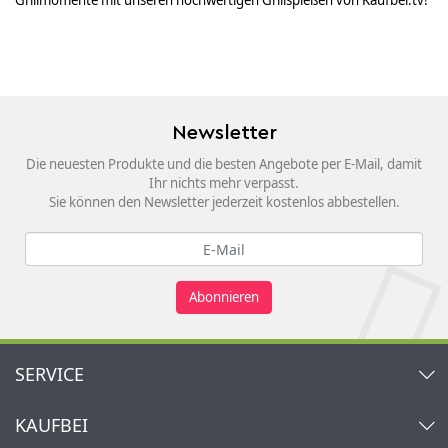
Grillmomente mit unseren hochwertigen Grillspießen von Kaufbei.tv!
Newsletter
Die neuesten Produkte und die besten Angebote per E-Mail, damit
Ihr nichts mehr verpasst.
Sie können den Newsletter jederzeit kostenlos abbestellen.
Abonnieren
SERVICE
Kontakt
KAUFBEI
Warenkorb