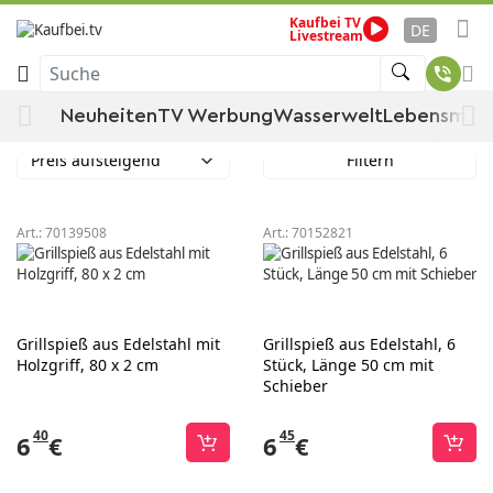
Kaufbei TV
Startseite
Garten & Baumarkt
Garten
Grill & Zubehör
DE
Livestream
Grillspieß
Grillzubehör
Grillbesteck
Suche
Grillspieß
Neuheiten
TV Werbung
Wasserwelt
Lebensmitt
Preis aufsteigend
Filtern
Art.:
70139508
Art.:
70152821
Grillspieß aus Edelstahl mit
Grillspieß aus Edelstahl, 6
Holzgriff, 80 x 2 cm
Stück, Länge 50 cm mit
Schieber
40
45
6
€
6
€