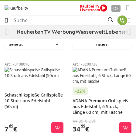
Kaufbei TV
Startseite
Garten & Baumarkt
Garten
Grill & Zubehör
DE
Livestream
Grillspieß
Grillzubehör
Grillbesteck
Suche
Grillspieß
Neuheiten
TV Werbung
Wasserwelt
Lebensmitt
Beliebt
Filtern
Art.:
70108016
Art.:
70200738
-22%
Schaschlikspieße Grillspieße
10 Stück aus Edelstahl
ADANA Premium Grillspieß
(50cm)
aus Edelstahl, 6 Stück,
Länge 60 cm, mit Tasche
44,99 € UVP
69
99
7
€
34
€