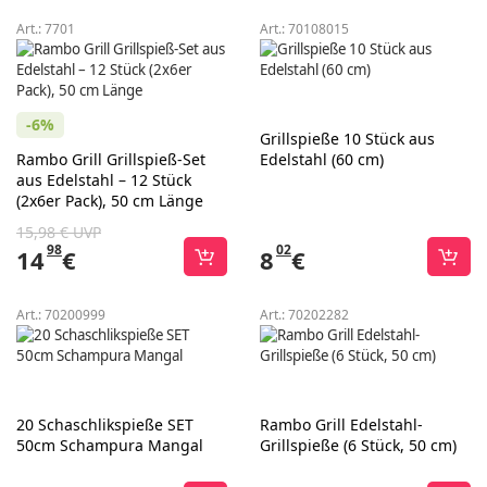
Art.:
7701
Art.:
70108015
-6%
Grillspieße 10 Stück aus
Rambo Grill Grillspieß-Set
Edelstahl (60 cm)
aus Edelstahl – 12 Stück
(2x6er Pack), 50 cm Länge
15,98 € UVP
98
02
14
€
8
€
Art.:
70200999
Art.:
70202282
20 Schaschlikspieße SET
Rambo Grill Edelstahl-
50cm Schampura Mangal
Grillspieße (6 Stück, 50 cm)