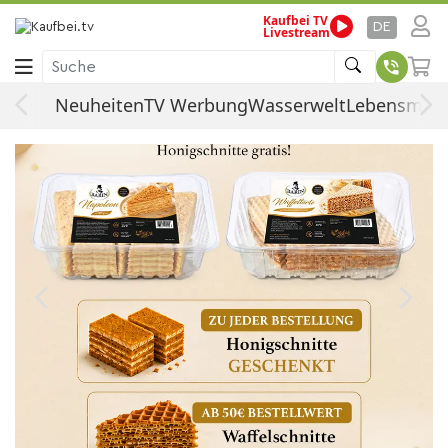
Kaufbei TV
DE
Livestream
Suche
Neuheiten
TV Werbung
Wasserwelt
Lebensmitte