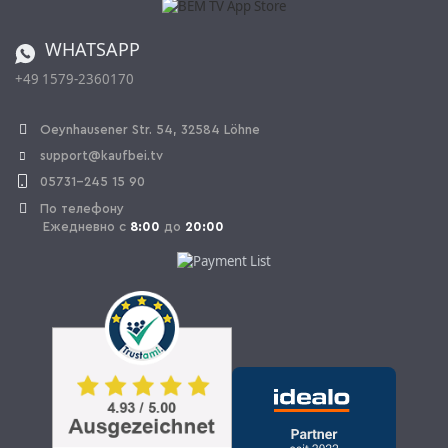
Регулировка батареи
Заказ из Швейцарии
WHATSAPP
+49 1579-2360170
OPAL_WITHDRAW_LINK_TEXT
Oeynhausener Str. 54, 32584 Löhne
support@kaufbei.tv
05731-245 15 90
По телефону
Ежедневно с
8:00
до
20:00