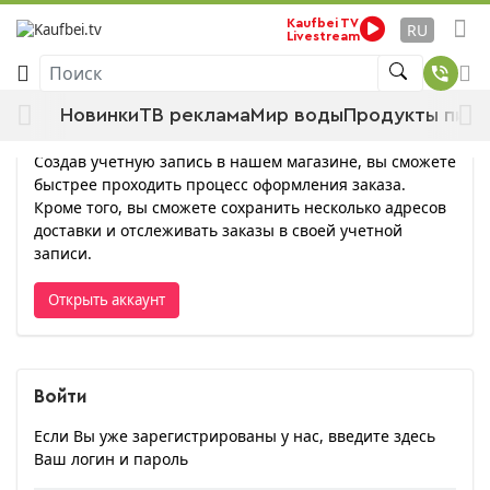
Kaufbei TV
RU
Livestream
Войти
Поиск
Новинки
ТВ реклама
Мир воды
Продукты пита
Открыть аккаунт
Создав учетную запись в нашем магазине, вы сможете
быстрее проходить процесс оформления заказа.
Кроме того, вы сможете сохранить несколько адресов
доставки и отслеживать заказы в своей учетной
записи.
Открыть аккаунт
Войти
Если Вы уже зарегистрированы у нас, введите здесь
Ваш логин и пароль