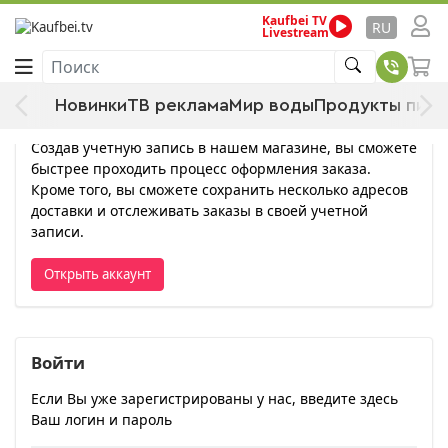
Kaufbei TV
RU
Livestream
Войти
Поиск
Новинки
ТВ реклама
Мир воды
Продукты пита
Открыть аккаунт
Создав учетную запись в нашем магазине, вы сможете
быстрее проходить процесс оформления заказа.
Кроме того, вы сможете сохранить несколько адресов
доставки и отслеживать заказы в своей учетной
записи.
Открыть аккаунт
Войти
Если Вы уже зарегистрированы у нас, введите здесь
Ваш логин и пароль