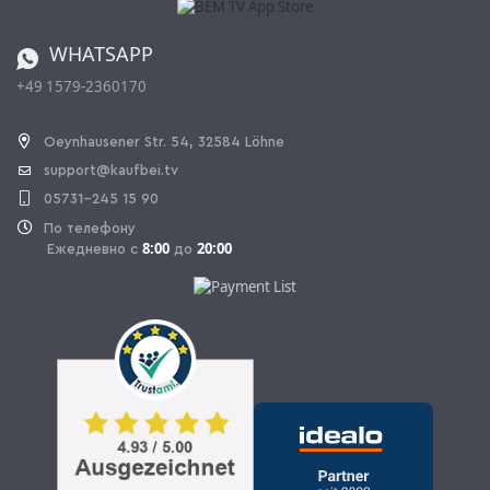
Регулировка батареи
Заказ из Швейцарии
WHATSAPP
+49 1579-2360170
OPAL_WITHDRAW_LINK_TEXT
Oeynhausener Str. 54, 32584 Löhne
support@kaufbei.tv
05731-245 15 90
По телефону
8:00
20:00
Ежедневно с
до