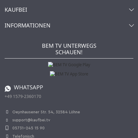
Kontakt
KAUFBEI
Warenkorb
Konto
Über uns
INFORMATIONEN
Mein Wunschzettel
Händler & Hersteller
Wie bestellen?
Kaufbei TV Livestream
Impressum
Newsletter
Jobs
AGB
BEM TV UNTERWEGS
Kaufbei Magazin
Datenschutz
SCHAUEN!
Affiliateprogramm
Zahlung und Versand
Katalog
Widerrufsbelehrung
Batterieverordnung
Bestellen aus der Schweiz
WHATSAPP
+49 1579-2360170
Vertrag widerrufen
Oeynhausener Str. 54, 32584 Löhne
support@kaufbei.tv
05731-245 15 90
Telefonisch