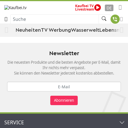
Kaufbei TV
Bremsschlauch
Startseite
KFZ
KFZ-Ersatzteil
Bremse
DE
Livestream
Suche
Bremsschlauch
Neuheiten
TV Werbung
Wasserwelt
Lebensmitt
Newsletter
Die neuesten Produkte und die besten Angebote per E-Mail, damit
Ihr nichts mehr verpasst.
Sie können den Newsletter jederzeit kostenlos abbestellen.
Abonnieren
SERVICE