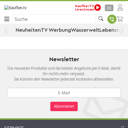
Startseite
Küche, Haushalt & Wohnen
Kaufbei TV
Haushaltswaren
DE
Livestream
Bodenbeutel
Folie & Beutel
Suche
Bodenbeutel
Neuheiten
TV Werbung
Wasserwelt
Lebensmitt
Newsletter
Die neuesten Produkte und die besten Angebote per E-Mail, damit
Ihr nichts mehr verpasst.
Sie können den Newsletter jederzeit kostenlos abbestellen.
Abonnieren