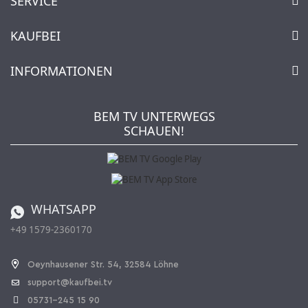
SERVICE
Kontakt
KAUFBEI
Warenkorb
Konto
Über uns
INFORMATIONEN
Mein Wunschzettel
Händler & Hersteller
Wie bestellen?
Kaufbei TV Livestream
Impressum
Newsletter
Jobs
AGB
BEM TV UNTERWEGS
Kaufbei Magazin
Datenschutz
SCHAUEN!
Affiliateprogramm
Zahlung und Versand
Katalog
Widerrufsbelehrung
Batterieverordnung
Bestellen aus der Schweiz
WHATSAPP
+49 1579-2360170
Vertrag widerrufen
Oeynhausener Str. 54, 32584 Löhne
support@kaufbei.tv
05731-245 15 90