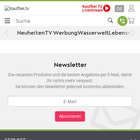
Kaufbei TV
Startseite
Küche, Haushalt & Wohnen
Haushaltswaren
DE
Livestream
Briefständer
Schreibwaren
Briefversand & -bearbeitung
Suche
Briefständer
Neuheiten
TV Werbung
Wasserwelt
Lebensmitt
Newsletter
Die neuesten Produkte und die besten Angebote per E-Mail, damit
Ihr nichts mehr verpasst.
Sie können den Newsletter jederzeit kostenlos abbestellen.
Abonnieren