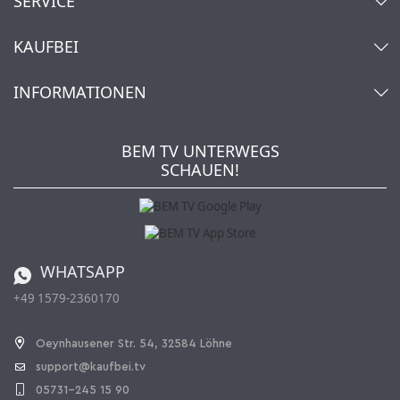
SERVICE
Kontakt
KAUFBEI
Warenkorb
Konto
Über uns
INFORMATIONEN
Mein Wunschzettel
Händler & Hersteller
Wie bestellen?
Kaufbei TV Livestream
Impressum
Newsletter
Jobs
AGB
BEM TV UNTERWEGS
Kaufbei Magazin
Datenschutz
SCHAUEN!
Affiliateprogramm
Zahlung und Versand
Katalog
Widerrufsbelehrung
Batterieverordnung
Bestellen aus der Schweiz
WHATSAPP
+49 1579-2360170
Vertrag widerrufen
Oeynhausener Str. 54, 32584 Löhne
support@kaufbei.tv
05731-245 15 90