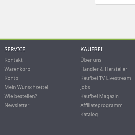
SERVICE
KAUFBEI
Kontakt
Über uns
Warenkorb
Händler & Hersteller
Konto
Kaufbei TV Livestream
Mein Wunschzettel
Jobs
Wie bestellen?
Kaufbei Magazin
Newsletter
Affiliateprogramm
Katalog