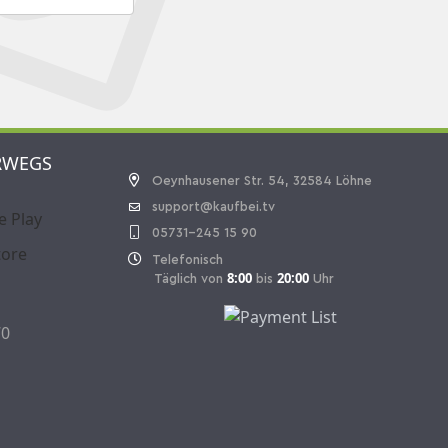
RWEGS
Oeynhausener Str. 54, 32584 Löhne
support@kaufbei.tv
05731-245 15 90
Telefonisch
8:00
20:00
Täglich von
bis
Uhr
70