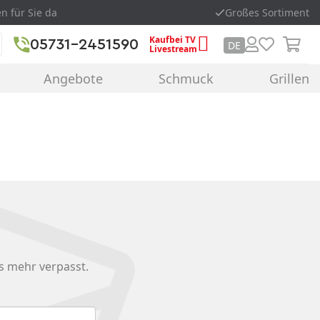
en für Sie da
Großes Sortiment
Kaufbei TV
05731-2451590
DE
Livestream
Angebote
Schmuck
Grillen
s mehr verpasst.