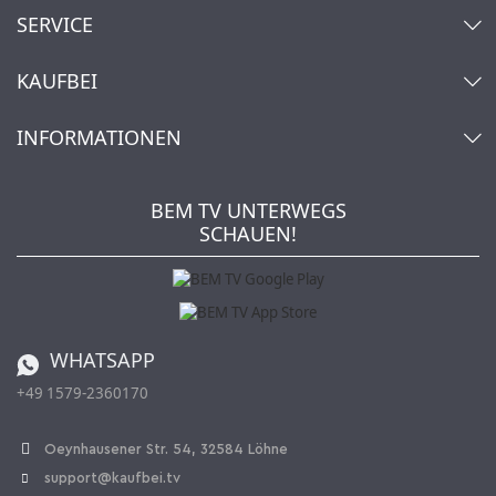
SERVICE
Kontakt
KAUFBEI
Warenkorb
Konto
Über uns
INFORMATIONEN
Mein Wunschzettel
Händler & Hersteller
Wie bestellen?
Kaufbei TV Livestream
Impressum
Newsletter
Jobs
AGB
BEM TV UNTERWEGS
Kaufbei Magazin
Datenschutz
SCHAUEN!
Affiliateprogramm
Zahlung und Versand
Katalog
Widerrufsbelehrung
Batterieverordnung
Bestellen aus der Schweiz
WHATSAPP
+49 1579-2360170
Vertrag widerrufen
Oeynhausener Str. 54, 32584 Löhne
support@kaufbei.tv