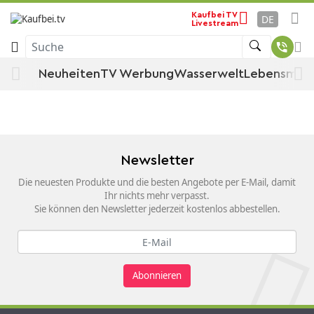
Startseite
Küche, Haushalt & Wohnen
Kind & Baby
Kaufbei TV
Babyartikel
DE
Livestream
Kinderautositz & Zubehör
Kinderautositz-Zubehör
Suche
Adapter & Befestigung
Neuheiten
TV Werbung
Wasserwelt
Lebensmitt
Adapter & Befestigung
Newsletter
Die neuesten Produkte und die besten Angebote per E-Mail, damit
Ihr nichts mehr verpasst.
Sie können den Newsletter jederzeit kostenlos abbestellen.
Abonnieren